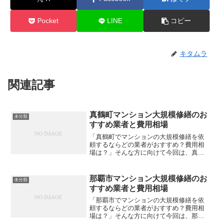
Pocket
LINE
コピー
キタムラ
関連記事
真鶴町マンション大規模修繕のお
未分類
すすめ業者と費用相場
「真鶴町でマンションの大規模修繕を依
頼するならどの業者がおすすめ？費用相
場は？」そんな方に向けて今回は、真鶴
町内でおすすめの大規模修繕業者をご紹
介します。費用相場も合わせて解説しま
すので、ぜひ参考にしてみてください。
那覇市マンション大規模修繕のお
未分類
大規模修繕の格安見積もり...
すすめ業者と費用相場
「那覇市でマンションの大規模修繕を依
頼するならどの業者がおすすめ？費用相
場は？」そんな方に向けて今回は、那覇