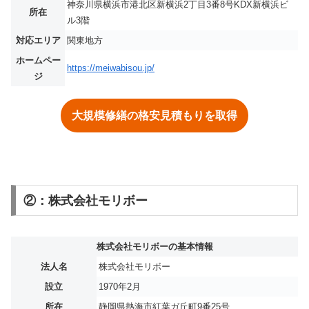
神奈川県横浜市港北区新横浜2丁目3番8号KDX新横浜ビ
所在
ル3階
対応エリア
関東地方
ホームペー
https://meiwabisou.jp/
ジ
大規模修繕の格安見積もりを取得
②：株式会社モリボー
株式会社モリボーの基本情報
法人名
株式会社モリボー
設立
1970年2月
所在
静岡県熱海市紅葉ガ丘町9番25号