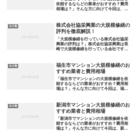
依頼するならどの業者がおすすめ？費用
相場は？」そんな方に向けて今回は、和
歌山市内でおすすめの大規模修繕業者を
ご紹介します。費用相場も合わせて解説
しますので、ぜひ参考にしてみてくださ
株式会社協栄興業の大規模修繕の
未分類
い。大規模修繕の格安見積...
評判を徹底解説！
「大規模修繕を行っている株式会社協栄
興業の評判は？」株式会社協栄興業は長
崎で大規模修繕を行っている会社です
が、実際の評判はどうでしょうか。大規
模修繕の要となる業者選び。莫大な費用
のことを考えると、どうしても慎重にな
福生市マンション大規模修繕のお
未分類
ります。「本当に株式会社協...
すすめ業者と費用相場
「福生市でマンションの大規模修繕を依
頼するならどの業者がおすすめ？費用相
場は？」そんな方に向けて今回は、福生
市内でおすすめの大規模修繕業者をご紹
介します。費用相場も合わせて解説しま
すので、ぜひ参考にしてみてください。
新潟市マンション大規模修繕のお
未分類
大規模修繕の格安見積もり...
すすめ業者と費用相場
「新潟市でマンションの大規模修繕を依
頼するならどの業者がおすすめ？費用相
場は？」そんな方に向けて今回は、新潟
市内でおすすめの大規模修繕業者をご紹